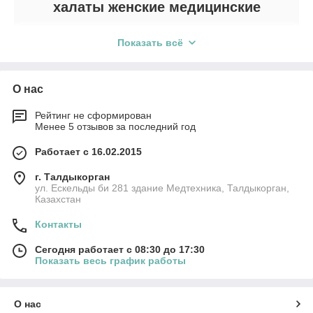
халаты женские медицинские
Перейти к выбору
В первую очередь медицинские халаты должны
Показать всё
защищать здоровье персонала. Они особым обладают
набором характеристик:
Применение медицинских халатов
О нас
Воздухопроницаемость
Применение специальной одежды распространяется на
всех работников медицинских учреждений, которые
Рейтинг не сформирован
связаны с обслуживанием населения:
Менее 5 отзывов за последний год
Обеспечение нормальной
Лаборатории и исследовательские
Работает с 16.02.2015
терморегуляции
центры
г. Талдыкорган
ул. Ескельды би 281 здание Медтехника, Талдыкорган,
Предотвращают распространение
Казахстан
Медицинские институты
бактерий в учреждении
Контакты
Легко отстирываются и отличаются
Сегодня работает с 08:30 до 17:30
Больницы, профилактории и
Показать весь график работы
износостойкостью
поликлиники
О нас
Стоматологические кабинеты