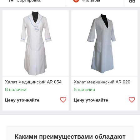
цене в
Казахстане
Всем известно, что
халаты женские
медицинские стали
неотъемлемым
атрибутом медицинских
сотрудников в
различных учреждениях.
Работа в поликлиниках,
больницах и
лабораториях требует
Халат медицинский AR 054
Халат медицинский AR 020
применения
В наличии
В наличии
спецодежды. Особые
требования к такой
Цену уточняйте
Цену уточняйте
одежде позволяют
сегодня создавать
современную униформу,
которая отвечает
необходимым нормам и
стандартам качества.
Какими преимуществами обладают