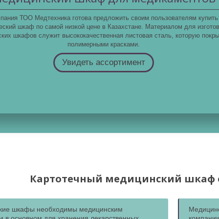
пания ТОО Медтехника готова предложить своим пользователям купить
ский шкаф по самой низкой цене в Казахстане. Материалом для изгото
ких шкафов служит высококачественная листовая сталь, которую покр
полимерными красками.
Увидеть ассортимент
Картотечный медицинский шкаф 
кие шкафы необходимы медицинским
Медицинс
м в основном для хранения лекарственных
компании