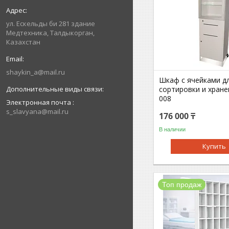
ул. Ескельды би 281 здание
Медтехника, Талдыкорган,
Казахстан
shaykin_a@mail.ru
Шкаф с ячейками д
сортировки и хран
008
Электронная почта
s_slavyana@mail.ru
176 000 ₸
В наличии
Купить
Топ продаж