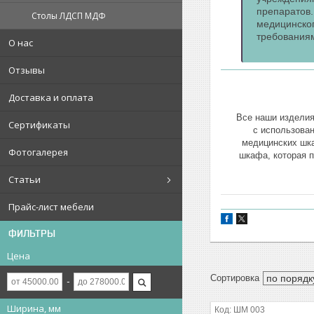
препаратов
Столы ЛДСП МДФ
медицинског
требования
О нас
Отзывы
Доставка и оплата
Все наши изделия
Сертификаты
с использова
медицинских шк
Фотогалерея
шкафа, которая 
Статьи
Прайс-лист мебели
ФИЛЬТРЫ
Цена
Ширина, мм
ШМ 003