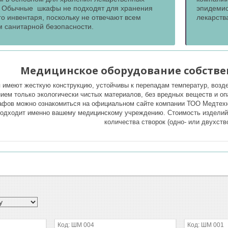
. Обычные шкафы не подходят для хранения
эпидемио
о инвентаря, поскольку не отвечают всем
лекарств
м санитарной безопасности.
Медицинское оборудование собстве
 имеют жесткую конструкцию, устойчивы к перепадам температур, возд
нием только экологически чистых материалов, без вредных веществ и о
афов можно ознакомиться на официальном сайте компании ТОО Медтехн
подходит именно вашему медицинскому учреждению. Стоимость изделий 
количества створок (одно- или двухств
ШМ 004
ШМ 001