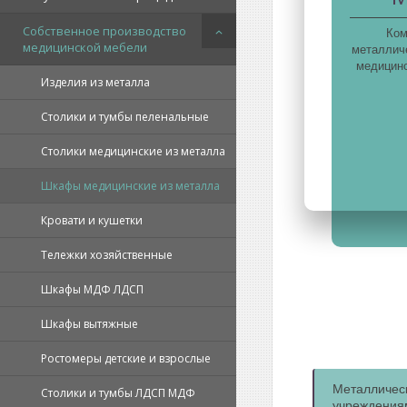
Собственное производство
Ком
медицинской мебели
металличе
медицинс
Изделия из металла
Столики и тумбы пеленальные
Столики медицинские из металла
Шкафы медицинские из металла
Кровати и кушетки
Тележки хозяйственные
Шкафы МДФ ЛДСП
Шкафы вытяжные
Ростомеры детские и взрослые
Металличес
Столики и тумбы ЛДСП МДФ
учреждения