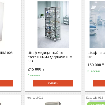
 ШМ 003
Шкаф медицинский со
Шкаф пена
стеклянными дверцами ШМ
001
004
159 000 ₸
215 000 ₸
В наличии
В наличии
Купить
ШМ 011
ШМ 012
Топ прод