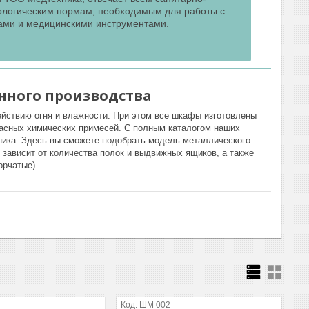
логическим нормам, необходимым для работы с
ами и медицинскими инструментами.
нного производства
ействию огня и влажности. При этом все шкафы изготовлены
пасных химических примесей. С полным каталогом наших
ика. Здесь вы сможете подобрать модель металлического
зависит от количества полок и выдвижных ящиков, а также
орчатые).
ШМ 002