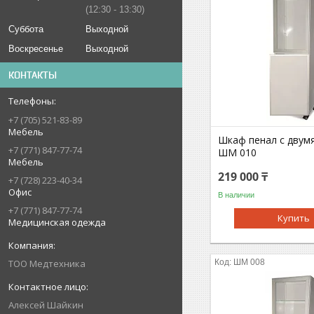
12:30
13:30
Суббота
Выходной
Воскресенье
Выходной
КОНТАКТЫ
+7 (705) 521-83-89
Мебель
Шкаф пенал с двум
+7 (771) 847-77-74
ШМ 010
Мебель
219 000 ₸
+7 (728) 223-40-34
Офис
В наличии
+7 (771) 847-77-74
Купить
Медицинская одежда
ТОО Медтехника
ШМ 008
Алексей Шайкин