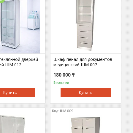
теклянной дверцей
Шкаф пенал для документов
ий ШМ 012
медицинский ШМ 007
180 000 ₸
В наличии
Купить
Купить
ШМ 009