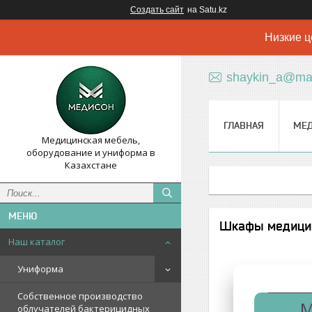
Создать сайт
на Satu.kz
Низкие ц
shaykin_a@mai
ГЛАВНАЯ
МЕ
Медицинская мебель,
оборудование и униформа в
Казахстане
Шкафы медицин
Наш каталог
Униформа
Собственное производство
М
облучателей бактерицидных