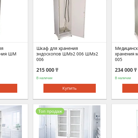
ля
Шкаф для хранения
Медицинск
ения ШМ
эндоскопов ШМэ2 006 ШМэ2
хранения 
006
005
215 000 ₸
234 000 ₸
В наличии
В наличии
Купить
Топ продаж