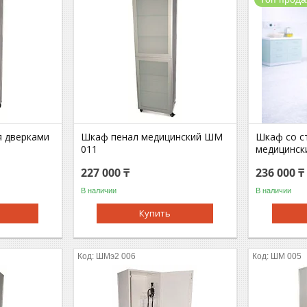
я дверками
Шкаф пенал медицинский ШМ
Шкаф со с
011
медицинск
227 000 ₸
236 000 ₸
В наличии
В наличии
Купить
ШМэ2 006
ШМ 005