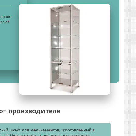
вления
ывают
от производителя
кий шкаф для медикаментов, изготовленный в
 ТОО Медтехника, отвечает всем санитарно-