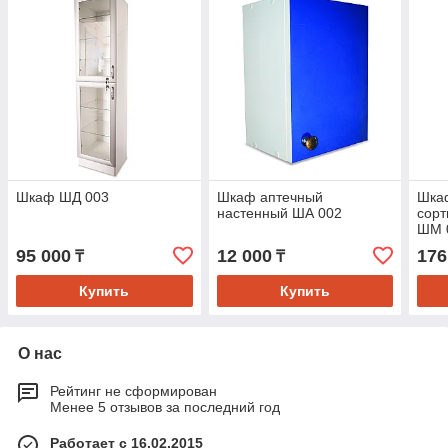
Шкаф ШД 003
Шкаф аптечный
Шкаф
настенный ША 002
сорт
ШМ 
95 000
12 000
176
₸
₸
Купить
Купить
О нас
Рейтинг не сформирован
Менее 5 отзывов за последний год
Работает с 16.02.2015