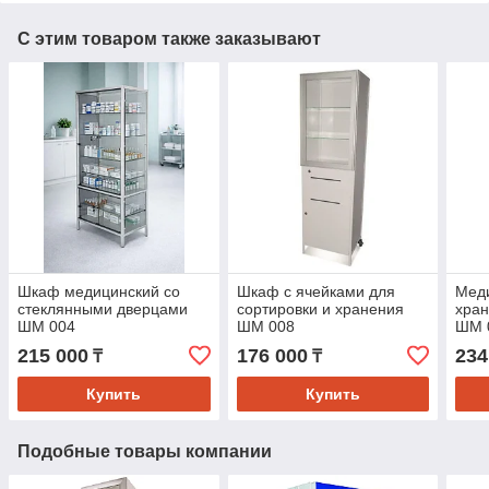
С этим товаром также заказывают
Шкаф медицинский со
Шкаф с ячейками для
Мед
стеклянными дверцами
сортировки и хранения
хра
ШМ 004
ШМ 008
ШМ 
215 000
176 000
234
₸
₸
Купить
Купить
Подобные товары компании