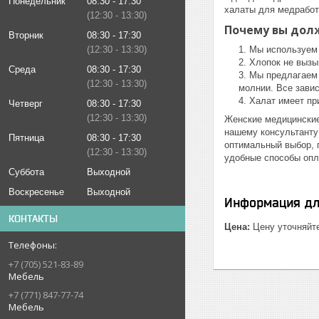
Понедельник
08:30
17:30
халаты для медработ
12:30
13:30
Почему вы дол
Вторник
08:30
17:30
12:30
13:30
Мы используем 
Хлопок не вызыв
Среда
08:30
17:30
Мы предлагаем 
12:30
13:30
молнии. Все завис
Халат имеет пр
Четверг
08:30
17:30
12:30
13:30
Женские медицинские
нашему консультанту
Пятница
08:30
17:30
оптимальный выбор, 
12:30
13:30
удобные способы опл
Суббота
Выходной
Воскресенье
Выходной
Информация дл
КОНТАКТЫ
Цена:
Цену уточняйт
+7 (705) 521-83-89
Мебель
+7 (771) 847-77-74
Мебель