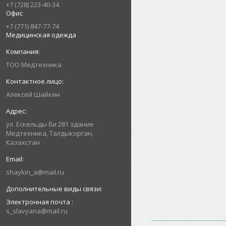
+7 (728) 223-40-34
Офис
+7 (771) 847-77-74
Медицинская одежда
ТОО Медтехника
Алексей Шайкин
ул. Ескельды би 281 здание
Медтехника, Талдыкорган,
Казахстан
shaykin_a@mail.ru
Электронная почта
s_slavyana@mail.ru