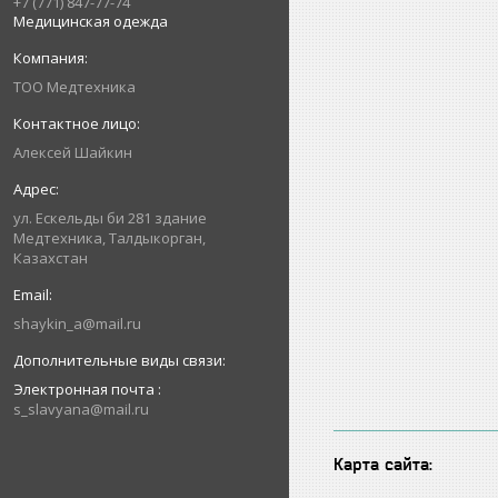
+7 (771) 847-77-74
Медицинская одежда
ТОО Медтехника
Алексей Шайкин
ул. Ескельды би 281 здание
Медтехника, Талдыкорган,
Казахстан
shaykin_a@mail.ru
Электронная почта
s_slavyana@mail.ru
Карта сайта: