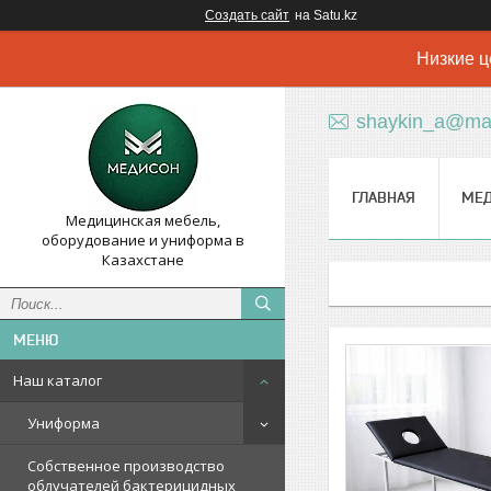
Создать сайт
на Satu.kz
Низкие ц
shaykin_a@mai
ГЛАВНАЯ
МЕ
Медицинская мебель,
оборудование и униформа в
Казахстане
Наш каталог
Униформа
Собственное производство
облучателей бактерицидных