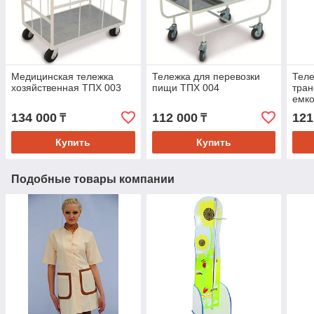
Медицинская тележка
Тележка для перевозки
Теле
хозяйственная ТПХ 003
пищи ТПХ 004
тран
емко
001
134 000
112 000
121
₸
₸
Купить
Купить
Подобные товары компании