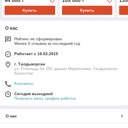
94 000
105 000
135
₸
₸
Купить
Купить
О нас
Рейтинг не сформирован
Менее 5 отзывов за последний год
Работает с 16.02.2015
г. Талдыкорган
ул. Ескельды би 281 здание Медтехника, Талдыкорган,
Казахстан
Контакты
Сегодня выходной
Показать весь график работы
О нас