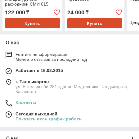
расходники СМИ 015
122 000
24 000
₸
₸
Цен
Купить
Купить
О нас
Рейтинг не сформирован
Менее 5 отзывов за последний год
Работает с 16.02.2015
г. Талдыкорган
ул. Ескельды би 281 здание Медтехника, Талдыкорган,
Казахстан
Контакты
Сегодня выходной
Показать весь график работы
О нас