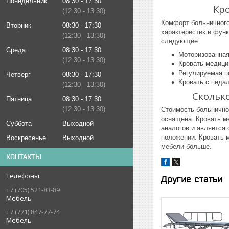
Понедельник
08:30
17:30
Кр
12:30
13:30
Комфорт больничного
Вторник
08:30
17:30
характеристик и фун
12:30
13:30
следующие:
Среда
08:30
17:30
Моторизованная
12:30
13:30
Кровать медици
Регулируемая п
Четверг
08:30
17:30
Кровать с педа
12:30
13:30
Скольк
Пятница
08:30
17:30
12:30
13:30
Стоимость больничной
оснащена. Кровать м
Суббота
Выходной
аналогов и является
положении. Кровать 
Воскресенье
Выходной
мебели больше.
КОНТАКТЫ
Другие статьи
+7 (705) 521-83-89
Мебель
+7 (771) 847-77-74
Мебель