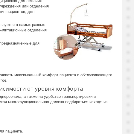
дицинская для лежачи
х
 учреждения или отделения
тип пациентов, для
ьзуется в самых разных
билитационные отделения
 предназначенные для
печивать максимальный комфорт пациента и обслуживающего
гое.
исимости от уровня комфорта
персонала, а также на удобство транспортировки и
нская многофункциональная должна подбираться исходя из
ля пациента.