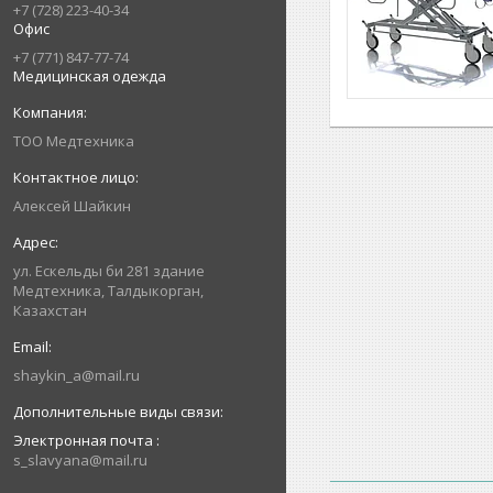
+7 (728) 223-40-34
Офис
+7 (771) 847-77-74
Медицинская одежда
ТОО Медтехника
Алексей Шайкин
ул. Ескельды би 281 здание
Медтехника, Талдыкорган,
Казахстан
shaykin_a@mail.ru
Электронная почта
s_slavyana@mail.ru