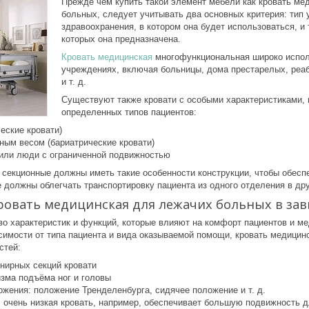
Прежде чем купить такой элемент мебели как кровать ме
больных, следует учитывать два основных критерия: тип
здравоохранения, в котором она будет использоваться, и 
которых она предназначена.
Кровать медицинская
многофункциональная широко испол
учреждениях, включая больницы, дома престарелых, реа
и т. д.
Существуют также кровати с особыми характеристиками,
определенных типов пациентов:
еские кровати)
ным весом (бариатрические кровати)
ли люди с ограниченной подвижностью
 секционные должны иметь такие особенности конструкции, чтобы обес
 должны облегчать транспортировку пациента из одного отделения в дру
ровать медицинская для лежачих больных в зав
о характеристик и функций, которые влияют на комфорт пациентов и мед
исимости от типа пациента и вида оказываемой помощи, кровать медици
стей:
нирных секций кровати
зма подъёма ног и головы
жения: положение Тренделенбурга, сидячее положение и т. д.
: очень низкая кровать, например, обеспечивает большую подвижность д