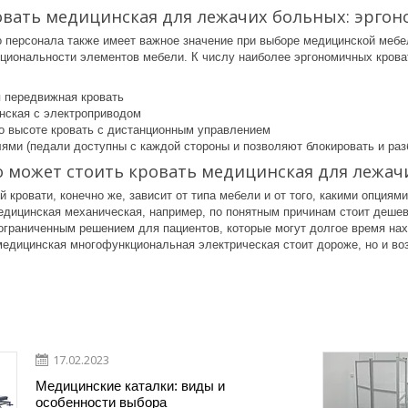
овать медицинская для лежачих больных: эргон
 персонала также имеет важное значение при выборе медицинской мебел
кциональности элементов мебели. К чи
слу наиболее эргономичных крова
 передвижная кровать
нская с электроприводом
о высоте кровать с дистанционным управлением
лями (педали доступны с каждой стороны и позволяют блокировать и раз
о может стоить кровать медицинская для лежач
 кровати, конечно же, зависит от типа мебели и от того, какими опциям
едицинская механическая, например, по понятным причинам стоит деше
 ограниченным решением для пациентов, которые могут долгое время на
медицинская многофункциональная электрическая стоит дороже, но и во
17.02.2023
Медицинские каталки: виды и
особенности выбора