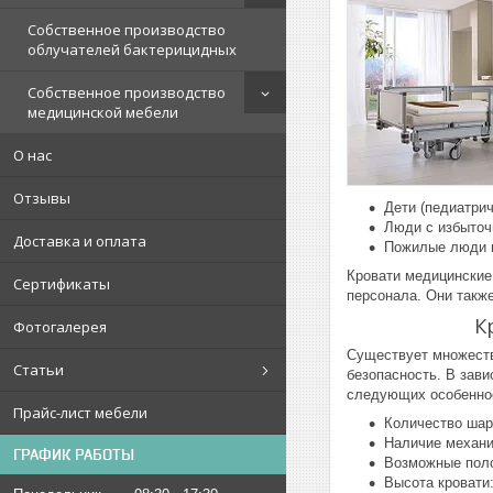
Собственное производство
облучателей бактерицидных
Собственное производство
медицинской мебели
О нас
Отзывы
Дети (педиатрич
Люди с избыточ
Доставка и оплата
Пожилые люди и
Кровати медицинские
Сертификаты
персонала. Они также
К
Фотогалерея
Существует множеств
Статьи
безопасность. В зав
следующих особенно
Прайс-лист мебели
Количество шар
Наличие механи
ГРАФИК РАБОТЫ
Возможные поло
Высота кровати